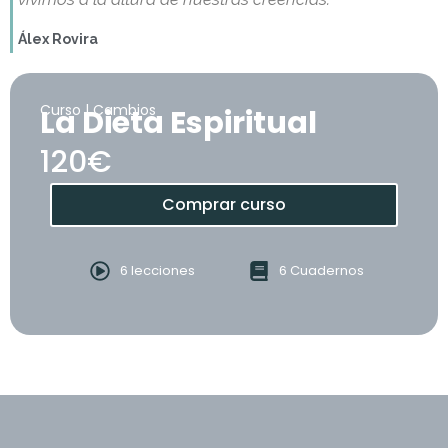
Álex Rovira
Curso | Cambios
La Dieta Espiritual
120€
Comprar curso
6 lecciones
6 Cuadernos