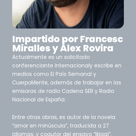
Impartido por Francesc
Miralles y Álex Rovira
Actualmente es un solicitado
conferenciante internacionaly escribe en
medios como El País Semanal y
CuerpoMente, además de trabajar en las
emisoras de radio Cadena SER y Radio
Nacional de España.
Entre otras obras, es autor de la novela
“amor en minúscula”, traducida a 27
idiomas, y coautor del ensayo “Ikigai”,