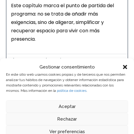
Este capítulo marca el punto de partida del
programa: no se trata de añadir más
exigencias, sino de aligerar, simplificar y
recuperar espacio para vivir con más
presencia.
1. Paso I: Cómo liberarnos de las
preocupaciones
Gestionar consentimiento
En este sitio web usamos cookies propias y de terceros que nos permiten
2. Paso II: Fuera comparaciones
analizar tus hábitos de navegación y obtener información estadística para
mostrarte contenido y promociones relevantes relacionadas con los
3. Paso III: Desapegarse de la
mismos. Más información en la
política de cookies
.
validación externa
Aceptar
4. Paso IV: Adiós a los prejuicios e
ideas limitantes
Rechazar
5. Paso V: Acompañar los miedos
Ver preferencias
hasta que dejen de dar miedo