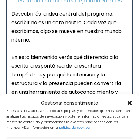
escritura nunca nos deja indiferentes
Descubrirás la idea central del programa:
escribir no es un acto neutro. Cada vez que
escribimos, algo se mueve en nuestro mundo
interno.
En esta bienvenida verás qué diferencia a la
escritura espontánea de la escritura
terapéutica, y por qué la intención y la
estructura y la presencia pueden convertirla
en una herramienta de autoconocimiento y
transformación personal.
Gestionar consentimiento
En este sitio web usamos cookies propias y de terceros que nos permiten
analizar tus hábitos de navegación y obtener información estadística para
Anexo. Bases científicas y teóricas de
mostrarte contenido y promociones relevantes relacionadas con los
la escritura terapéutica
mismos. Más información en la
política de cookies
.