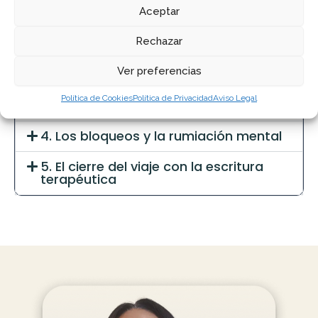
1. El comienzo del viaje con la escritura
Aceptar
terapéutica
Rechazar
2. Cómo integrar la escritura
terapéutica en tu vida
Ver preferencias
3. Escritura terapéutica y atención
Política de Cookies
Política de Privacidad
Aviso Legal
plena
4. Los bloqueos y la rumiación mental
5. El cierre del viaje con la escritura
terapéutica