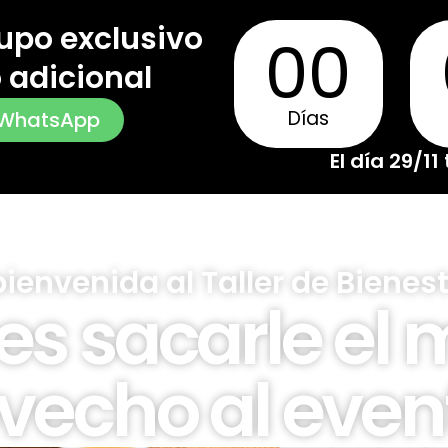
upo exclusivo
00
 adicional
Días
 WhatsApp
El día 29/11
bienvenida al Taller de Bienes
res sacarle el
vecho al event