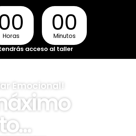
00
00
Horas
Minutos
 tendrás acceso al taller
tar Emocional!
 máximo
o...