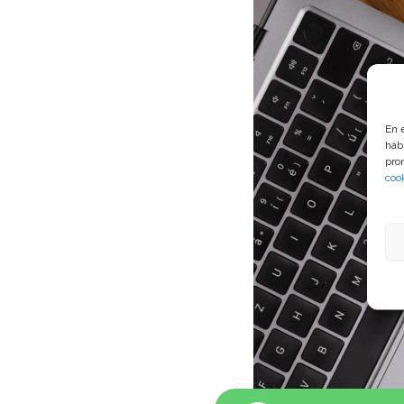
En 
háb
pro
coo