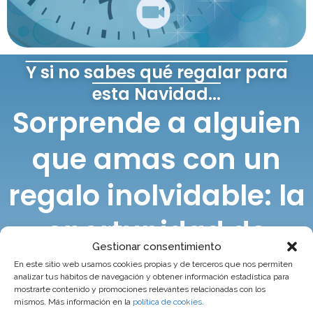
Y si no sabes qué regalar para
esta Navidad...
Sorprende a alguien
que amas con un
regalo inolvidable: la
oportunidad de
Gestionar consentimiento
reflexionar, crecer y
En este sitio web usamos cookies propias y de terceros que nos permiten
analizar tus hábitos de navegación y obtener información estadística para
mostrarte contenido y promociones relevantes relacionadas con los
comenzar el año con
mismos. Más información en la
política de cookies
.