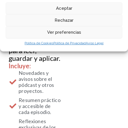
reflexiones
Aceptar
exclusivas de
Álex Rovira,
Rechazar
Antoni Bolinches
Ver preferencias
y Francesc
Miralles, listas
Política de Cookies
Política de Privacidad
Aviso Legal
para leer,
guardar y aplicar.
Incluye:
Novedades y
avisos sobre el
pódcast y otros
proyectos.
Resumen práctico
y accesible de
cada episodio.
Reflexiones
exclusivas de los